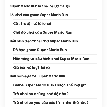
Super Mario Run là thể loại game gì?
Lối chơi của game Super Mario Run
Cốt truyện và lối chơi
Chế độ chơi của Super Mario Run
Cấu hình điện thoại chơi Super Mario Run
Đồ họa game Super Mario Run
Nền tảng và cấu hình chơi Super Mario Run
Giá bán và lượt tải về
Câu hỏi về game Super Mario Run
Game Super Mario Run thuộc thể loại gì?
Trò chơi có những chế độ nào?
Trò chơi có yêu cầu cấu hình như thế nào?