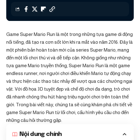
Game Super Mario Run là một trong những tựa game di động
nổi tiếng, đã tạo ra cơn sốt lớn khi ra mắt vào năm 2016. Đây là
một phiên bản hoàn toàn mới của series Super Mario, mang
đến một lối chơi thú vị và dễ tiếp cận. Không giống như những
tựa game Mario truyền thống, Super Mario Run là một game
endless runner, nơi người chơi điều khiển Mario tự động chạy
và thực hiện các thao tác nhảy để vượt qua các chướng ngại
vật. Với đồ họa 3D tuyệt đẹp và chế độ chơi đa dạng, trò chơi
đã nhanh chóng thu hút hàng triệu người chơi trên toàn thế
giới. Trong bài viết này, chúng ta sẽ cùng khám phá chi tiết về
game Super Mario Run từ lối chơi, cấu hình yêu cầu cho đến
những câu hỏi thường gặp.
Nội dung chính