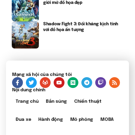
giới mở đồ họa đẹp
Shadow Fight 3: Đối kháng kịch tính
với đồ họa ấn tượng
Mạng xã hội của chúng tôi
Nội dung chính
Trang chủ
Bắn súng
Chiến thuật
Đua xe
Hành động
Mô phỏng
MOBA