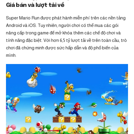
Giá bán và lượt tải về
Super Mario Run được phát hành miễn phí trên các nền tảng
Android và iOS. Tuy nhiên, người chơi có thể mua các gói
nâng cấp trong game để mở khóa thêm các chế độ chơi và
tính năng đặc biệt. Với hơn 6,5 tỷ lượt tải về trên toàn cầu, trò
chơi đã chứng minh được sức hấp dẫn và độ phổ biến của
mình.