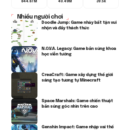
844.87M
40.49M
39.5k
Nhiều người chơi
Doodle Jump: Game nhảy bất tận vui
nhộn và đầy thách thức
N.O.V.A. Legacy: Game bắn súng khoa
học viễn tưởng
CreaCraft: Game xây dựng thế giới
sáng tạo tương tự Minecraft
Space Marshals: Game chiến thuật
bắn súng góc nhìn trên cao
Genshin Impact: Game nhập vai thế