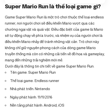
Super Mario Run là thể loại game gì?
Game Super Mario Run là một trò chơi thuộc thể loại endless
runner, nơi người chơi sẽ điều khiển Mario vượt qua các
chướng ngại vật và quái vật. Điều đặc biệt của game là Mario
sẽ tự động chạy về phía trước, và nhiệm vụ của người chơi là
điều khiển Mario nhảy để tránh những vật cản. Trò chơi này
không chỉ giữ nguyên phong cách của dòng game Mario
truyền thống mà còn có những cải tiến về đồ họa và gameplay,
mang đến những trải nghiệm mới mẻ.
Dưới đây là thông tin chi tiết về game Super Mario Run:
Tên game: Super Mario Run
Thể loại game: Endless runner
Nhà phát triển: Nintendo
Ngày phát hành: 11/11/2016
Nền tảng phát hành: Android, iOS