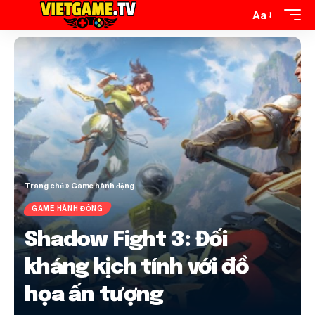
Aa
Trang chủ
»
Game hành động
GAME HÀNH ĐỘNG
Shadow Fight 3: Đối
kháng kịch tính với đồ
họa ấn tượng