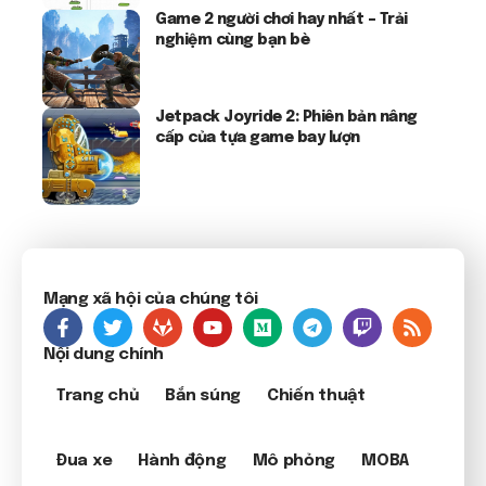
Game 2 người chơi hay nhất – Trải
nghiệm cùng bạn bè
Jetpack Joyride 2: Phiên bản nâng
cấp của tựa game bay lượn
Mạng xã hội của chúng tôi
Nội dung chính
Trang chủ
Bắn súng
Chiến thuật
Đua xe
Hành động
Mô phỏng
MOBA