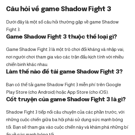
Câu hỏi về game Shadow Fight 3
Dưới đây là một số câu hỏi thường gặp về game Shadow
Fight 3:
Game Shadow Fight 3 thuộc thể loại gì?
Game Shadow Fight 3 là một trò chơi đối kháng và nhập vai,
nơi người chơi tham gia vào các trận đấu kịch tính với nhiều
chiến binh khác nhau.
Làm thế nào để tải game Shadow Fight 3?
Bạn có thể tải game Shadow Fight 3 miễn phí trên Google
Play Store (cho Android) hoặc App Store (cho iOS).
Cốt truyện của game Shadow Fight 3 là gì?
Shadow Fight 3 tiếp nối câu chuyện của các phần trước, với
những cuộc chiến giữa ba hội phái sử dụng sức mạnh bóng
tối. Bạn sẽ tham gia vào cuộc chiến này và khám phá những bí
ẩn về sức mạnh bóng tối.