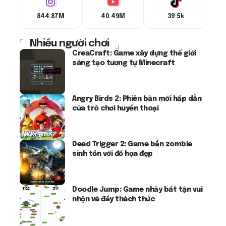
844.87M
40.49M
39.5k
Nhiều người chơi
CreaCraft: Game xây dựng thế giới
sáng tạo tương tự Minecraft
Angry Birds 2: Phiên bản mới hấp dẫn
của trò chơi huyền thoại
Dead Trigger 2: Game bắn zombie
sinh tồn với đồ họa đẹp
Doodle Jump: Game nhảy bất tận vui
nhộn và đầy thách thức