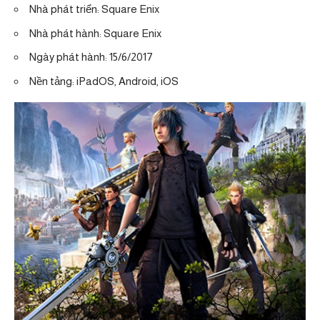
Nhà phát triển: Square Enix
Nhà phát hành: Square Enix
Ngày phát hành: 15/6/2017
Nền tảng: iPadOS, Android, iOS