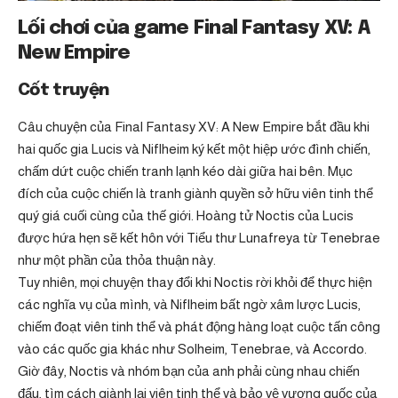
Lối chơi của game Final Fantasy XV: A
New Empire
Cốt truyện
Câu chuyện của Final Fantasy XV: A New Empire bắt đầu khi
hai quốc gia Lucis và Niflheim ký kết một hiệp ước đình chiến,
chấm dứt cuộc chiến tranh lạnh kéo dài giữa hai bên. Mục
đích của cuộc chiến là tranh giành quyền sở hữu viên tinh thể
quý giá cuối cùng của thế giới. Hoàng tử Noctis của Lucis
được hứa hẹn sẽ kết hôn với Tiểu thư Lunafreya từ Tenebrae
như một phần của thỏa thuận này.
Tuy nhiên, mọi chuyện thay đổi khi Noctis rời khỏi để thực hiện
các nghĩa vụ của mình, và Niflheim bất ngờ xâm lược Lucis,
chiếm đoạt viên tinh thể và phát động hàng loạt cuộc tấn công
vào các quốc gia khác như Solheim, Tenebrae, và Accordo.
Giờ đây, Noctis và nhóm bạn của anh phải cùng nhau chiến
đấu, tìm cách giành lại viên tinh thể và bảo vệ vương quốc của