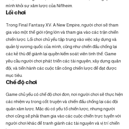
mình khỏi sự xâm lược của Niflheim.
Lối chơi
Trong Final Fantasy XV: A New Empire, người chơi sẽ tham
gia vào một thế giới rộng lớn và tham gia vào các trận chiến
chiến lược. Lối chơi chủ yếu tập trung vào việc xây dựng và
quản lý vương quốc của mình, cũng như chiến đấu chống lại
các kẻ thù để giành lại quyền kiểm soát viên tinh thể. Game
yêu cầu người chơi phát triển các tài nguyên, xây dựng quân
đội, và tiến hành các cuộc tấn công chiến lược để đạt được
mục tiêu.
Chế độ chơi
Game chủ yếu có chế độ chơi đơn, nơi người chơi sẽ thực hiện
các nhiệm vụ trong cốt truyện và chiến đấu chống lại các đội
quân xâm lược. Mặc dù có yếu tố chiến lược, nhưng người
chơi cũng sẽ phải tham gia vào các cuộc chiến trực tuyến với
người chơi khác để tranh giành các tài nguyên và vị trí chiến