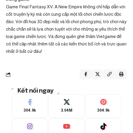
Game Final Fantasy XV: A New Empire không chỉ hấp dẫn với
cốt truyện ly kỳ mà còn cung cấp một lối chơi chiến lược độc
đáo. Với đồ họa 3D đẹp mắt và lối chơi phong phú, trò chơi này
chắc chắn sẽ là lựa chọn tuyệt vời cho những ai yêu thích thể
loại game chiến lược. Và đừng quên ghé thăm
Vietgame
để
có thể cập nhật thêm tất cả các kiến thức bổ ích và trực quan
nhất ở bất cứ đâu!
Kết nối ngay
304.9k
3.04M
304.9k