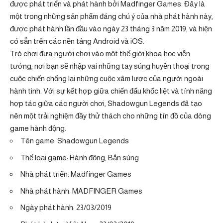
được phát triển và phát hành bởi Madfinger Games. Đây là
một trong những sản phẩm đáng chú ý của nhà phát hành này,
được phát hành lần đầu vào ngày 23 tháng 3 năm 2019, và hiện
có sẵn trên các nền tảng Android và iOS.
Trò chơi đưa người chơi vào một thế giới khoa học viễn
tưởng, nơi bạn sẽ nhập vai những tay súng huyền thoại trong
cuộc chiến chống lại những cuộc xâm lược của người ngoài
hành tinh. Với sự kết hợp giữa chiến đấu khốc liệt và tính năng
hợp tác giữa các người chơi, Shadowgun Legends đã tạo
nên một trải nghiệm đầy thử thách cho những tín đồ của dòng
game hành động.
Tên game: Shadowgun Legends
Thể loại game: Hành động, Bắn súng
Nhà phát triển: Madfinger Games
Nhà phát hành: MADFINGER Games
Ngày phát hành: 23/03/2019