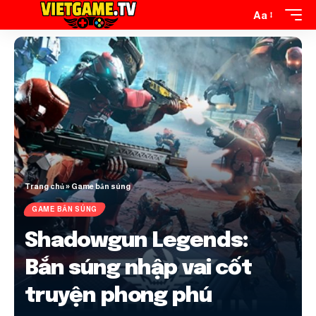
Aa
Trang chủ
»
Game bắn súng
GAME BẮN SÚNG
Shadowgun Legends:
Bắn súng nhập vai cốt
truyện phong phú