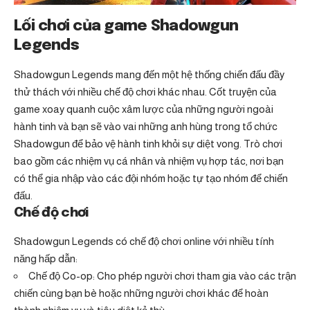
Lối chơi của game Shadowgun
Legends
Shadowgun Legends mang đến một hệ thống chiến đấu đầy
thử thách với nhiều chế độ chơi khác nhau. Cốt truyện của
game xoay quanh cuộc xâm lược của những người ngoài
hành tinh và bạn sẽ vào vai những anh hùng trong tổ chức
Shadowgun để bảo vệ hành tinh khỏi sự diệt vong. Trò chơi
bao gồm các nhiệm vụ cá nhân và nhiệm vụ hợp tác, nơi bạn
có thể gia nhập vào các đội nhóm hoặc tự tạo nhóm để chiến
đấu.
Chế độ chơi
Shadowgun Legends có chế độ chơi online với nhiều tính
năng hấp dẫn:
Chế độ Co-op: Cho phép người chơi tham gia vào các trận
chiến cùng bạn bè hoặc những người chơi khác để hoàn