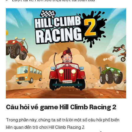
Câu hỏi về game Hill Climb Racing 2
Trong phần này, chúng ta sẽ trả lời một số câu hỏi phổ biến
liên quan đến trò chơi Hill Climb Racing 2: