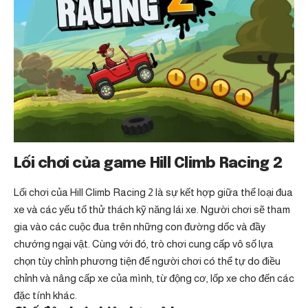
Lối chơi của game Hill Climb Racing 2
Lối chơi của Hill Climb Racing 2 là sự kết hợp giữa thể loại đua
xe và các yếu tố thử thách kỹ năng lái xe. Người chơi sẽ tham
gia vào các cuộc đua trên những con đường dốc và đầy
chướng ngại vật. Cùng với đó, trò chơi cung cấp vô số lựa
chọn tùy chỉnh phương tiện để người chơi có thể tự do điều
chỉnh và nâng cấp xe của mình, từ động cơ, lốp xe cho đến các
đặc tính khác.