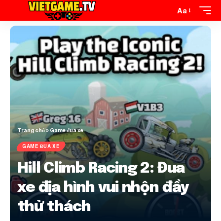
Aa
Trang chủ
»
Game đua xe
GAME ĐUA XE
Hill Climb Racing 2: Đua
xe địa hình vui nhộn đầy
thử thách