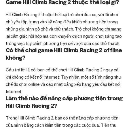
Game Hill Climb Racing 2 thuộc thể loại gì?
Hill Climb Racing 2 thuộc thể loại trò chơi đua xe, với lối chơi
chủ yếu tập trung vào kỹ năng điều khiển phương tiện trong
những địa hình gồ ghề và thử thách. Trò chơi không chỉ mang
lại cảm giác hồi hộp mà còn khuyến khích người chơi sáng tạo
trong việc tùy chỉnh phương tiện để vượt qua các thử thách.
Có thể chơi game Hill Climb Racing 2 offline
không?
Câu trả lời là có, bạn có thể chơi Hill Climb Racing 2 ngay cả
khi không có kết nối Internet. Tuy nhiên, một số tính năng như
chế độ chơi online và cập nhật bảng xếp hạng yêu cầu kết nối
Internet.
Làm thế nào để nâng cấp phương tiện trong
Hill Climb Racing 2?
Trong Hill Climb Racing 2, bạn có thể nâng cấp phương tiện
của mình bằng cách kiếm tiền trong các cuộc đua. Tiền thu