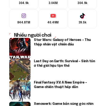
304.9k
3.04M
304.9k
844.87M
40.49M
39.5k
Nhiều người chơi
Star Wars: Galaxy of Heroes – Thu
thập nhân vật chiến đấu
Last Day on Earth: Survival – Sinh tồn
ở thế giới hậu tận thế
Final Fantasy XV: A New Empire –
Game chiến thuật hấp dẫn
Xenowerk: Game bắn súng góc nhìn