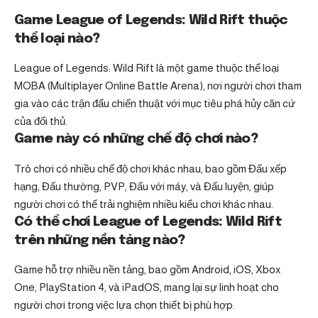
Game League of Legends: Wild Rift thuộc
thể loại nào?
League of Legends: Wild Rift là một game thuộc thể loại
MOBA (Multiplayer Online Battle Arena), nơi người chơi tham
gia vào các trận đấu chiến thuật với mục tiêu phá hủy căn cứ
của đối thủ.
Game này có những chế độ chơi nào?
Trò chơi có nhiều chế độ chơi khác nhau, bao gồm Đấu xếp
hạng, Đấu thường, PVP, Đấu với máy, và Đấu luyện, giúp
người chơi có thể trải nghiệm nhiều kiểu chơi khác nhau.
Có thể chơi League of Legends: Wild Rift
trên những nền tảng nào?
Game hỗ trợ nhiều nền tảng, bao gồm Android, iOS, Xbox
One, PlayStation 4, và iPadOS, mang lại sự linh hoạt cho
người chơi trong việc lựa chọn thiết bị phù hợp.