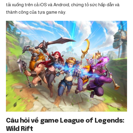
tải xuống trên cả iOS và Android, chứng tỏ sức hấp dẫn và
thành công của tựa game này.
Câu hỏi về game League of Legends:
Wild Rift