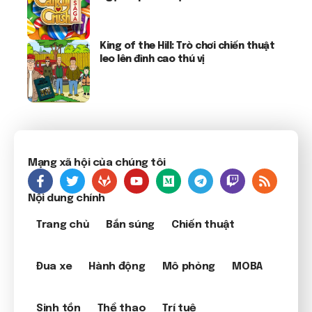
King of the Hill: Trò chơi chiến thuật
leo lên đỉnh cao thú vị
Mạng xã hội của chúng tôi
Nội dung chính
Trang chủ
Bắn súng
Chiến thuật
Đua xe
Hành động
Mô phỏng
MOBA
Sinh tồn
Thể thao
Trí tuệ