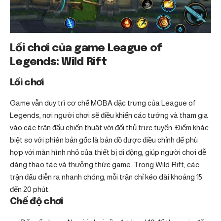
Lối chơi của game League of
Legends: Wild Rift
Lối chơi
Game vẫn duy trì cơ chế MOBA đặc trưng của League of
Legends, nơi người chơi sẽ điều khiển các tướng và tham gia
vào các trận đấu chiến thuật với đối thủ trực tuyến. Điểm khác
biệt so với phiên bản gốc là bản đồ được điều chỉnh để phù
hợp với màn hình nhỏ của thiết bị di động, giúp người chơi dễ
dàng thao tác và thưởng thức game. Trong Wild Rift, các
trận đấu diễn ra nhanh chóng, mỗi trận chỉ kéo dài khoảng 15
đến 20 phút.
Chế độ chơi