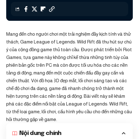
Mang đến cho người chơi một trải nghiệm đầy kịch tính và thử
thách, Game League of Legends: Wild Rift đã thu hút sự chú
ý của cộng đồng game thủ toàn cầu. Được phát triển bởi Riot
Games, tựa game này không chỉ kế thừa những tinh túy của
phiên bản gốc trên PC mà còn được tối ưu hóa cho các nền
tảng di động, mang đến một cuộc chiến đấu đầy gay cấn và
chiến thuật. Với đồ họa 3D đẹp mắt, lối chơi sáng tạo và các
chế độ chơi đa dạng, game đã nhanh chóng trở thành một
hiện tượng trên các nền tảng di động. Bài viết này sẽ khám
phá các đặc điểm nổi bật của League of Legends: Wild Rift,
từ thể loại game, lối chơi, cấu hình yêu cầu cho đến những câu
hỏi thường gặp về game.
Nội dung chính