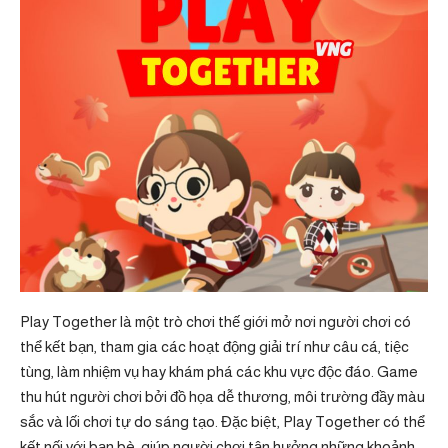
Play Together là một trò chơi thế giới mở nơi người chơi có
thể kết bạn, tham gia các hoạt động giải trí như câu cá, tiệc
tùng, làm nhiệm vụ hay khám phá các khu vực độc đáo. Game
thu hút người chơi bởi đồ họa dễ thương, môi trường đầy màu
sắc và lối chơi tự do sáng tạo. Đặc biệt, Play Together có thể
kết nối với bạn bè, giúp người chơi tận hưởng những khoảnh