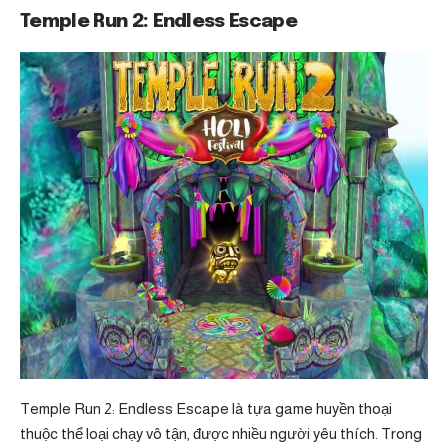
Temple Run 2: Endless Escape
Temple Run 2: Endless Escape là tựa game huyền thoại
thuộc thể loại chạy vô tận, được nhiều người yêu thích. Trong