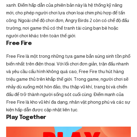
xanh. Điểm hấp dẫn của phiên bản này là hệ thống kỹ năng
mới, cho phép người chơi lựa chọn loại chim phù hợp để tấn
công. Ngoài chế độ chơi đơn, Angry Birds 2 còn có chế độ đấu
trường, nơi game thủ có thể tranh tài cùng bạn bè hoặc
người chơi khác trên toàn thế giới.
Free Fire
Free Fire là một trong những tựa game bắn súng sinh tồn phổ
biến nhất trên điện thoại. Với lối chơi đơn giản, trận đấu nhanh
và yêu cầu cấu hình không quá cao, Free Fire thu hút hàng
triệu game thủ trên khắp thế giới. Trong game, người chơi sẽ
nhảy dù xuống một hòn đảo, thu thập vũ khí, trang bị và chiến
đấu để trở thành người sống sót cuối cùng. Điểm mạnh của
Free Fire là kho vũ khí đa dạng, nhân vật phong phú và các sự
kiện hấp dẫn được cập nhật liên tục.
Play Together