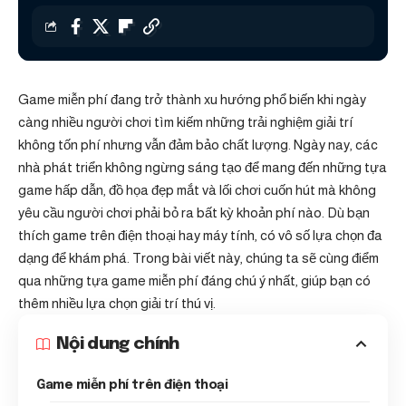
Game miễn phí đang trở thành xu hướng phổ biến khi ngày
càng nhiều người chơi tìm kiếm những trải nghiệm giải trí
không tốn phí nhưng vẫn đảm bảo chất lượng. Ngày nay, các
nhà phát triển không ngừng sáng tạo để mang đến những tựa
game hấp dẫn, đồ họa đẹp mắt và lối chơi cuốn hút mà không
yêu cầu người chơi phải bỏ ra bất kỳ khoản phí nào. Dù bạn
thích game trên điện thoại hay máy tính, có vô số lựa chọn đa
dạng để khám phá. Trong bài viết này, chúng ta sẽ cùng điểm
qua những tựa game miễn phí đáng chú ý nhất, giúp bạn có
thêm nhiều lựa chọn giải trí thú vị.
Nội dung chính
Game miễn phí trên điện thoại