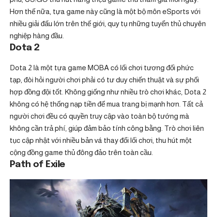
Hơn thế nữa, tựa game này cũng là một bộ môn eSports với
nhiều giải đấu lớn trên thế giới, quy tụ những tuyển thủ chuyên
nghiệp hàng đầu.
Dota 2
Dota 2 là một tựa game MOBA có lối chơi tương đối phức
tạp, đòi hỏi người chơi phải có tư duy chiến thuật và sự phối
hợp đồng đội tốt. Không giống như nhiều trò chơi khác, Dota 2
không có hệ thống nạp tiền để mua trang bị mạnh hơn. Tất cả
người chơi đều có quyền truy cập vào toàn bộ tướng mà
không cần trả phí, giúp đảm bảo tính công bằng. Trò chơi liên
tục cập nhật với nhiều bản vá thay đổi lối chơi, thu hút một
cộng đồng game thủ đông đảo trên toàn cầu.
Path of Exile