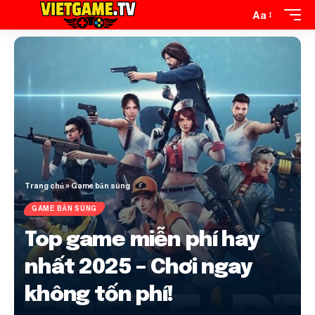
Aa
Trang chủ
»
Game bắn súng
GAME BẮN SÚNG
Top game miễn phí hay
nhất 2025 – Chơi ngay
không tốn phí!