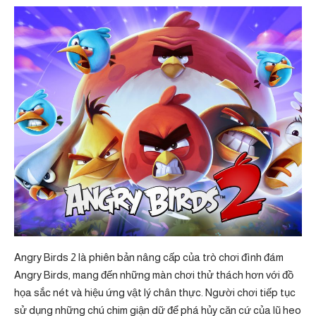
Angry Birds 2 là phiên bản nâng cấp của trò chơi đình đám
Angry Birds, mang đến những màn chơi thử thách hơn với đồ
họa sắc nét và hiệu ứng vật lý chân thực. Người chơi tiếp tục
sử dụng những chú chim giận dữ để phá hủy căn cứ của lũ heo