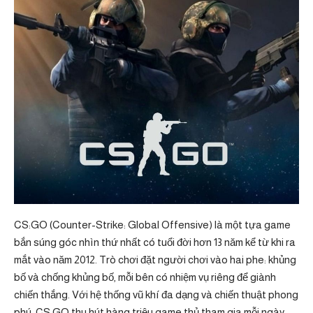
CS:GO (Counter-Strike: Global Offensive) là một tựa game
bắn súng góc nhìn thứ nhất có tuổi đời hơn 13 năm kể từ khi ra
mắt vào năm 2012. Trò chơi đặt người chơi vào hai phe: khủng
bố và chống khủng bố, mỗi bên có nhiệm vụ riêng để giành
chiến thắng. Với hệ thống vũ khí đa dạng và chiến thuật phong
phú, CS:GO thu hút hàng triệu game thủ tham gia mỗi ngày.