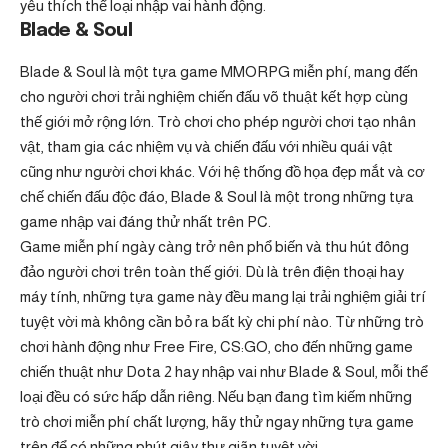
yêu thích thể loại nhập vai hành động.
Blade & Soul
Blade & Soul là một tựa game MMORPG miễn phí, mang đến
cho người chơi trải nghiệm chiến đấu võ thuật kết hợp cùng
thế giới mở rộng lớn. Trò chơi cho phép người chơi tạo nhân
vật, tham gia các nhiệm vụ và chiến đấu với nhiều quái vật
cũng như người chơi khác. Với hệ thống đồ họa đẹp mắt và cơ
chế chiến đấu độc đáo, Blade & Soul là một trong những tựa
game nhập vai đáng thử nhất trên PC.
Game miễn phí ngày càng trở nên phổ biến và thu hút đông
đảo người chơi trên toàn thế giới. Dù là trên điện thoại hay
máy tính, những tựa game này đều mang lại trải nghiệm giải trí
tuyệt vời mà không cần bỏ ra bất kỳ chi phí nào. Từ những trò
chơi hành động như Free Fire, CS:GO, cho đến những game
chiến thuật như Dota 2 hay nhập vai như Blade & Soul, mỗi thể
loại đều có sức hấp dẫn riêng. Nếu bạn đang tìm kiếm những
trò chơi miễn phí chất lượng, hãy thử ngay những tựa game
trên để có những phút giây thư giãn tuyệt vời.