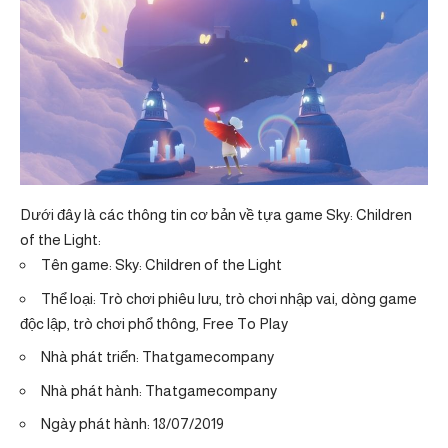
Dưới đây là các thông tin cơ bản về tựa game Sky: Children
of the Light:
Tên game: Sky: Children of the Light
Thể loại: Trò chơi phiêu lưu, trò chơi nhập vai, dòng game
độc lập, trò chơi phổ thông, Free To Play
Nhà phát triển: Thatgamecompany
Nhà phát hành: Thatgamecompany
Ngày phát hành: 18/07/2019