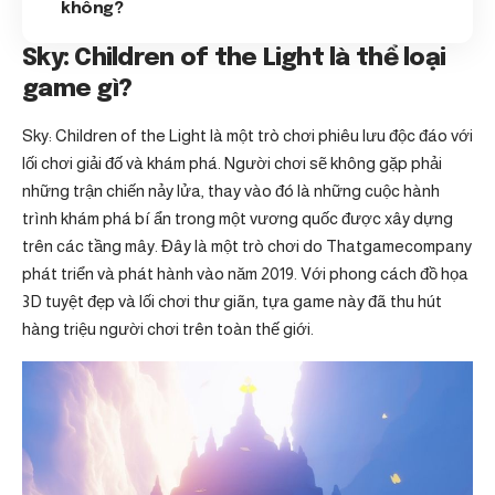
không?
Sky: Children of the Light là thể loại
game gì?
Sky: Children of the Light là một trò chơi phiêu lưu độc đáo với
lối chơi giải đố và khám phá. Người chơi sẽ không gặp phải
những trận chiến nảy lửa, thay vào đó là những cuộc hành
trình khám phá bí ẩn trong một vương quốc được xây dựng
trên các tầng mây. Đây là một trò chơi do Thatgamecompany
phát triển và phát hành vào năm 2019. Với phong cách đồ họa
3D tuyệt đẹp và lối chơi thư giãn, tựa game này đã thu hút
hàng triệu người chơi trên toàn thế giới.