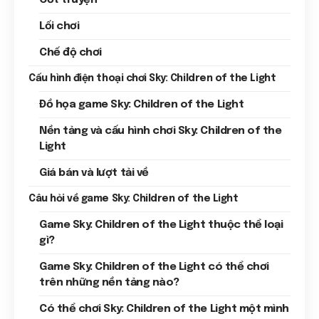
Cốt truyện
Lối chơi
Chế độ chơi
Cấu hình điện thoại chơi Sky: Children of the Light
Đồ họa game Sky: Children of the Light
Nền tảng và cấu hình chơi Sky: Children of the
Light
Giá bán và lượt tải về
Câu hỏi về game Sky: Children of the Light
Game Sky: Children of the Light thuộc thể loại
gì?
Game Sky: Children of the Light có thể chơi
trên những nền tảng nào?
Có thể chơi Sky: Children of the Light một mình