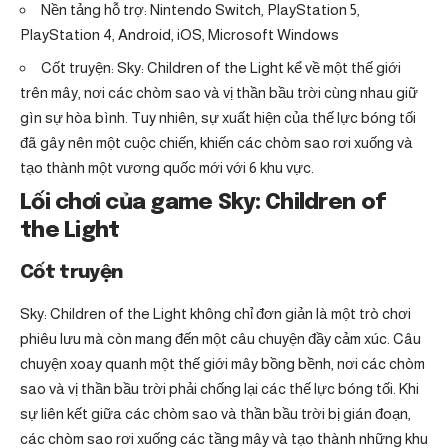
Nền tảng hỗ trợ: Nintendo Switch, PlayStation 5,
PlayStation 4, Android, iOS, Microsoft Windows
Cốt truyện: Sky: Children of the Light kể về một thế giới
trên mây, nơi các chòm sao và vị thần bầu trời cùng nhau giữ
gìn sự hòa bình. Tuy nhiên, sự xuất hiện của thế lực bóng tối
đã gây nên một cuộc chiến, khiến các chòm sao rơi xuống và
tạo thành một vương quốc mới với 6 khu vực.
Lối chơi của game Sky: Children of
the Light
Cốt truyện
Sky: Children of the Light không chỉ đơn giản là một trò chơi
phiêu lưu mà còn mang đến một câu chuyện đầy cảm xúc. Câu
chuyện xoay quanh một thế giới mây bồng bềnh, nơi các chòm
sao và vị thần bầu trời phải chống lại các thế lực bóng tối. Khi
sự liên kết giữa các chòm sao và thần bầu trời bị gián đoạn,
các chòm sao rơi xuống các tầng mây và tạo thành những khu