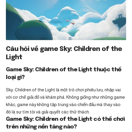
Câu hỏi về game Sky: Children of the
Light
Game Sky: Children of the Light thuộc thể
loại gì?
Sky: Children of the Light là một trò chơi phiêu lưu, nhập vai
với cơ chế giải đố và khám phá. Không giống như những game
khác, game này không tập trung vào chiến đấu mà thay vào
đó là sự tìm tòi và giải quyết các thử thách.
Game Sky: Children of the Light có thể chơi
trên những nền tảng nào?