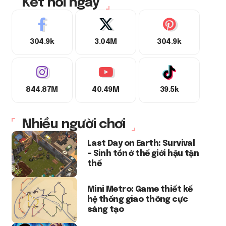
Kết nối ngay
304.9k
3.04M
304.9k
844.87M
40.49M
39.5k
Nhiều người chơi
Last Day on Earth: Survival
– Sinh tồn ở thế giới hậu tận
thế
Mini Metro: Game thiết kế
hệ thống giao thông cực
sáng tạo