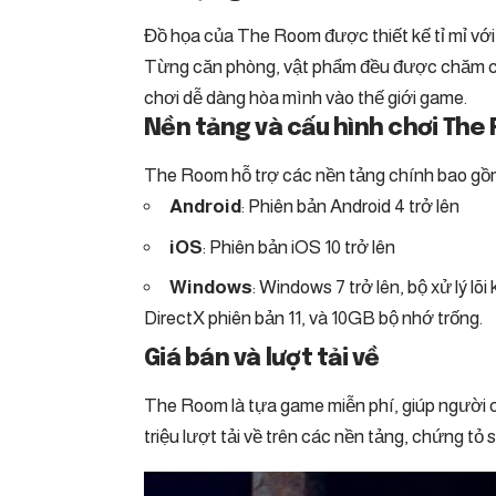
Đồ họa của The Room được thiết kế tỉ mỉ với 
Từng căn phòng, vật phẩm đều được chăm chú
chơi dễ dàng hòa mình vào thế giới game.
Nền tảng và cấu hình chơi The
The Room hỗ trợ các nền tảng chính bao gồm
Android
: Phiên bản Android 4 trở lên
iOS
: Phiên bản iOS 10 trở lên
Windows
: Windows 7 trở lên, bộ xử lý
DirectX phiên bản 11, và 10GB bộ nhớ trống.
Giá bán và lượt tải về
The Room là tựa game miễn phí, giúp người ch
triệu lượt tải về trên các nền tảng, chứng tỏ