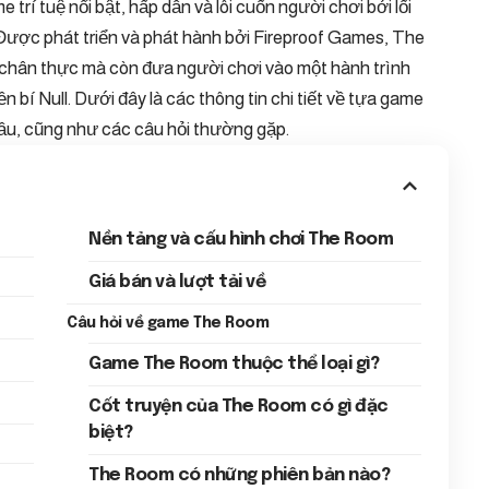
í tuệ nổi bật, hấp dẫn và lôi cuốn người chơi bởi lối
n. Được phát triển và phát hành bởi Fireproof Games, The
chân thực mà còn đưa người chơi vào một hành trình
 bí Null. Dưới đây là các thông tin chi tiết về tựa game
 cầu, cũng như các câu hỏi thường gặp.
Nền tảng và cấu hình chơi The Room
Giá bán và lượt tải về
Câu hỏi về game The Room
Game The Room thuộc thể loại gì?
Cốt truyện của The Room có gì đặc
biệt?
The Room có những phiên bản nào?