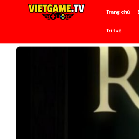
Trang chủ
Trí tuệ