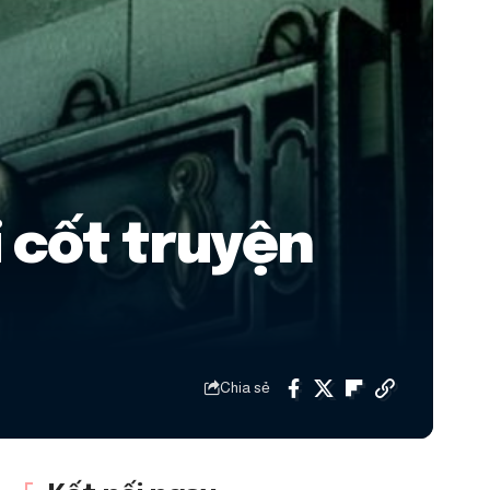
i cốt truyện
Chia sẻ