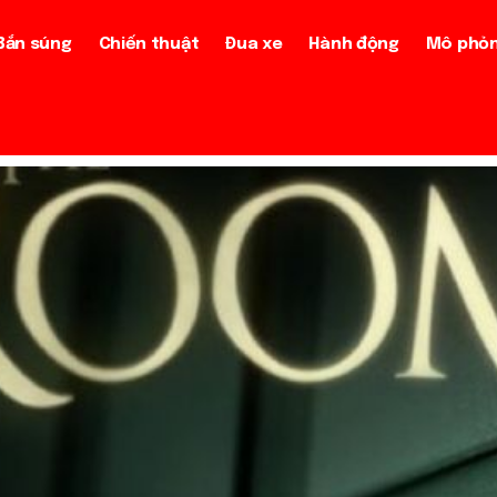
Bắn súng
Chiến thuật
Đua xe
Hành động
Mô phỏ