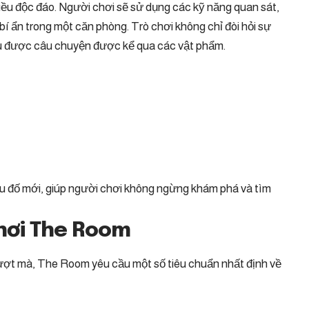
iều độc đáo. Người chơi sẽ sử dụng các kỹ năng quan sát,
bí ẩn trong một căn phòng. Trò chơi không chỉ đòi hỏi sự
iểu được câu chuyện được kể qua các vật phẩm.
 đố mới, giúp người chơi không ngừng khám phá và tìm
chơi The Room
mượt mà, The Room yêu cầu một số tiêu chuẩn nhất định về