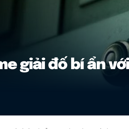
 giải đố bí ẩn vớ