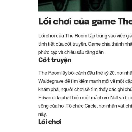
Lối chơi của game T
Lối chơi của The Room tập trung vào việc giả
tình tiết của cốt truyện. Game chia thành nh
phức tạp và chiều sâu tăng dần.
Cốt truyện
The Room lấy bối cảnh đầu thế kỷ 20, nơi nhâ
Waldegrave để tìm kiếm manh mối về một cặp 
khám phá, người chơi sẽ tìm thấy các ghi chú
Edward đã phát hiện một mảnh vỡ Null và bị á
sống của họ. Tổ chức Circle, nơi nhân vật ch
này.
Lối chơi